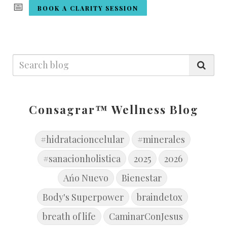
📅
BOOK A CLARITY SESSION
Consagrar™ Wellness Blog
#hidratacioncelular
#minerales
#sanacionholistica
2025
2026
Ańo Nuevo
Bienestar
Body's Superpower
braindetox
breath of life
CaminarConJesus