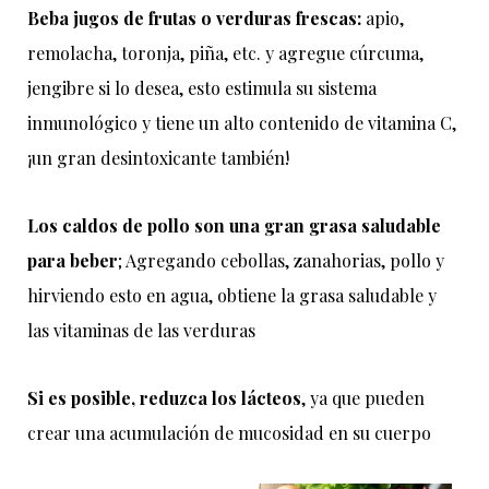
Beba
jugos
de
frutas
o
verduras
frescas
:
apio
,
remolacha
,
toronja
,
piña
,
etc
.
y
agregue
cúrcuma
,
jengibre
si
lo
desea
,
esto
estimula
su
sistema
inmunológico
y
tiene
un
alto
contenido
de
vitamina
C
,
¡
un
gran
desintoxicante
también
!
Los
caldos
de
pollo
son
una
gran
grasa
saludable
para
beber
;
Agregando
cebollas
,
zanahorias
,
pollo
y
hirviendo
esto
en
agua
,
obtiene
la
grasa
saludable
y
las
vitaminas
de
las
verduras
Si
es
posible
,
reduzca
los
lácteos
,
ya
que
pueden
crear
una
acumulación
de
mucosidad
en
su
cuerpo