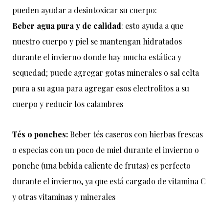
pueden
ayudar
a
desintoxicar
su
cuerpo
:
Beber
agua
pura
y
de
calidad
:
esto
ayuda
a
que
nuestro
cuerpo
y
piel
se
mantengan
hidratados
durante
el
invierno
donde
hay
mucha
estática
y
sequedad
;
puede
agregar
gotas
minerales
o
sal
celta
pura
a
su
agua
para
agregar
esos
electrolitos
a
su
cuerpo
y
reducir
los
calambres
Tés
o
ponches
:
Beber
tés
caseros
con
hierbas
frescas
o
especias
con
un
poco
de
miel
durante
el
invierno
o
ponche
(
una
bebida
caliente
de
frutas
)
es
perfecto
durante
el
invierno
,
ya
que
está
cargado
de
vitamina
C
y
otras
vitaminas
y
minerales