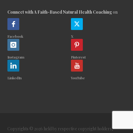
Connect with A Faith-Based Natural Health Coaching
on
Facebook
X
Instagram
Pinterest
LinkedIn
YouTube
Copyrights © 2026 held by respective copyright holders,