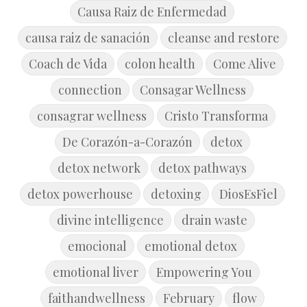
Causa Raiz de Enfermedad
causa raiz de sanación
cleanse and restore
Coach de Vida
colon health
Come Alive
connection
Consagar Wellness
consagrar wellness
Cristo Transforma
De Corazón-a-Corazón
detox
detox network
detox pathways
detox powerhouse
detoxing
DiosEsFiel
divine intelligence
drain waste
emocional
emotional detox
emotional liver
Empowering You
faithandwellness
February
flow