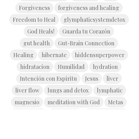
Forgiveness
forgiveness and healing
Freedom to Heal
glymphaticsystemdetox
God Heals!
Guarda tu Corazón
gut health
Gut-Brain Connection
Healing
hibernate
hiddensuperpower
hidratacion
Humilidad
hydration
Intención con Espíritu
Jesus
liver
liver flow
lungs and detox
lymphatic
magnesio
meditation with God
Metas
microbiome
movement
new year goals
Primavera
Reconcile
Reflexión
Release the Past
rest
restore